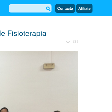
Contacta
Afíliate
e Fisioterapia
1582