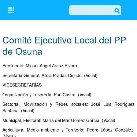
CERRAR
Comité Ejecutivo Local del PP
de Osuna
CONÓCENOS
COMITÉ EJECUTIVO LOCAL DEL PP DE OSUNA
Presidente: Miguel Angel Araúz Rivero.
Secretaria General: Alicia Pradas Cejudo. (Vocal)
GRUPO MUNICIPAL POPULAR
VICESECRETARÍAS
ACTUALIDAD
Organización y Tesorería: Puri Castro. (Vocal)
NOTICIAS
Sectorial, Movilización y Redes sociales: José Luis Rodríguez
Santana. (Vocal)
EL BALCÓN
Municipal, Electoral: María del Mar Gómez García. (Vocal)
MOCIONES
Agricultura, Medio ambiente y Territorio: Pedro López González.
(Vocal)
ESCRITOS