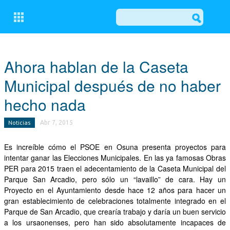
CERRAR
Ahora hablan de la Caseta
Municipal después de no haber
CONÓCENOS
hecho nada
COMITÉ EJECUTIVO LOCAL DEL PP DE OSUNA
Noticias
Abr 7, 2015
GRUPO MUNICIPAL POPULAR
Es increíble cómo el PSOE en Osuna presenta proyectos para
ACTUALIDAD
intentar ganar las Elecciones Municipales. En las ya famosas Obras
PER para 2015 traen el adecentamiento de la Caseta Municipal del
NOTICIAS
Parque San Arcadio, pero sólo un “lavaillo” de cara. Hay un
Proyecto en el Ayuntamiento desde hace 12 años para hacer un
EL BALCÓN
gran establecimiento de celebraciones totalmente integrado en el
MOCIONES
Parque de San Arcadio, que crearía trabajo y daría un buen servicio
a los ursaonenses, pero han sido absolutamente incapaces de
ESCRITOS