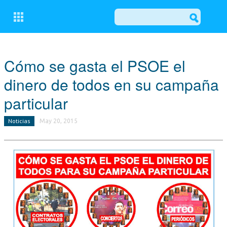
CERRAR
Cómo se gasta el PSOE el
dinero de todos en su campaña
CONÓCENOS
particular
COMITÉ EJECUTIVO LOCAL DEL PP DE OSUNA
Noticias
May 20, 2015
GRUPO MUNICIPAL POPULAR
ACTUALIDAD
NOTICIAS
EL BALCÓN
MOCIONES
ESCRITOS