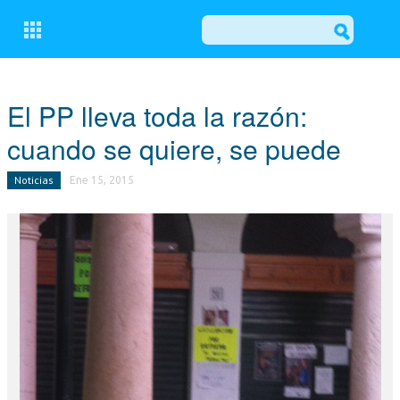
CERRAR
El PP lleva toda la razón:
cuando se quiere, se puede
CONÓCENOS
Noticias
Ene 15, 2015
COMITÉ EJECUTIVO LOCAL DEL PP DE OSUNA
GRUPO MUNICIPAL POPULAR
ACTUALIDAD
NOTICIAS
EL BALCÓN
MOCIONES
ESCRITOS