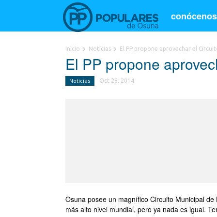
conóceno
Inicio
Noticias
El PP propone aprovechar el Circuit
El PP propone aprovech
Noticias
Oct 28, 2014
Osuna posee un magnífico Circuito Municipal de 
más alto nivel mundial, pero ya nada es igual. T