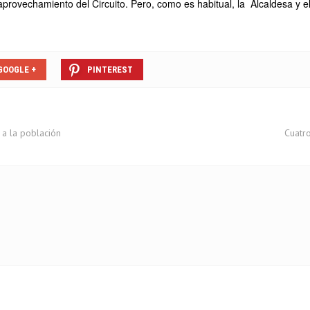
provechamiento del Circuito. Pero, como es habitual, la Alcaldesa y
GOOGLE +
PINTEREST
 a la población
Cuatr