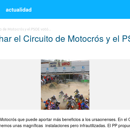
s
actualidad
o de Motocrós y el PSOE votó...
ar el Circuito de Motocrós y el 
Motocrós que puede aportar más beneficios a los ursaonenses. En el C
enemos unas magníficas instalaciones pero infrautilizadas. El PP propu