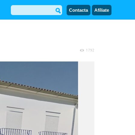
Contacta
Afíliate
1792