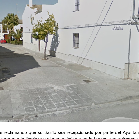
ños reclamando que su Barrio sea recepcionado por parte del Ayunt
 para que la limpieza y el mantenimiento no lo tengan que sufragar e