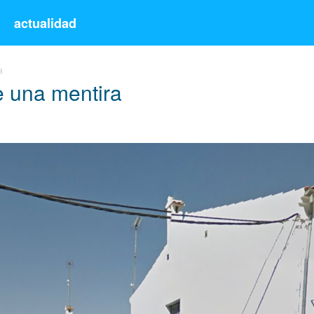
s
actualidad
a
de una mentira