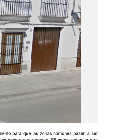
amiento para que las zonas comunes pasen a ser
llos pese a que pagan el IBI como cualquier otro