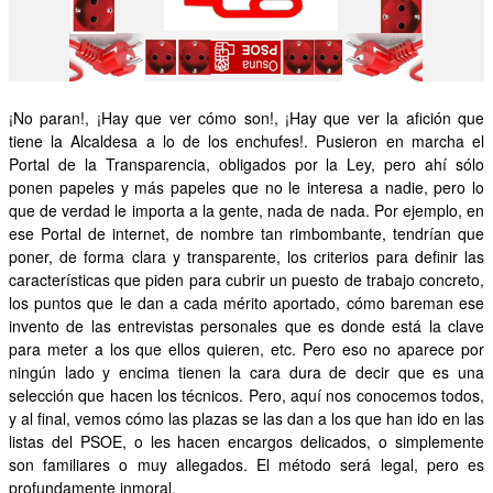
OTRAS INICIATIVAS
PARTICIPA
¡No paran!, ¡Hay que ver cómo son!, ¡Hay que ver la afición que
CONTACTA
tiene la Alcaldesa a lo de los enchufes!. Pusieron en marcha el
Portal de la Transparencia, obligados por la Ley, pero ahí sólo
AFÍLIATE
ponen papeles y más papeles que no le interesa a nadie, pero lo
que de verdad le importa a la gente, nada de nada. Por ejemplo, en
ese Portal de internet, de nombre tan rimbombante, tendrían que
poner, de forma clara y transparente, los criterios para definir las
características que piden para cubrir un puesto de trabajo concreto,
los puntos que le dan a cada mérito aportado, cómo bareman ese
invento de las entrevistas personales que es donde está la clave
para meter a los que ellos quieren, etc. Pero eso no aparece por
ningún lado y encima tienen la cara dura de decir que es una
selección que hacen los técnicos. Pero, aquí nos conocemos todos,
y al final, vemos cómo las plazas se las dan a los que han ido en las
listas del PSOE, o les hacen encargos delicados, o simplemente
son familiares o muy allegados. El método será legal, pero es
profundamente inmoral.