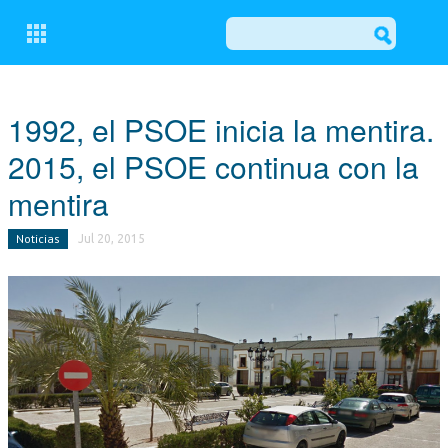
CERRAR
1992, el PSOE inicia la mentira.
2015, el PSOE continua con la
CONÓCENOS
mentira
COMITÉ EJECUTIVO LOCAL DEL PP DE OSUNA
Noticias
Jul 20, 2015
GRUPO MUNICIPAL POPULAR
ACTUALIDAD
NOTICIAS
EL BALCÓN
MOCIONES
ESCRITOS