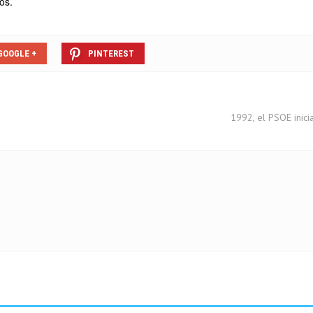
os.
GOOGLE +
PINTEREST
1992, el PSOE inici