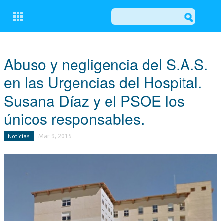
CERRAR
Abuso y negligencia del S.A.S.
en las Urgencias del Hospital.
CONÓCENOS
Susana Díaz y el PSOE los
COMITÉ EJECUTIVO LOCAL DEL PP DE OSUNA
únicos responsables.
GRUPO MUNICIPAL POPULAR
Noticias
Mar 9, 2015
ACTUALIDAD
NOTICIAS
EL BALCÓN
MOCIONES
ESCRITOS