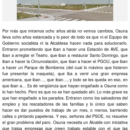
OTRAS INICIATIVAS
PARTICIPA
Por más que miramos ocho años atrás no vemos cambios, Osuna
CONTACTA
lleva ocho años estancada y lo peor de todo es que ni el Equipo de
Gobierno socialista ni la Alcaldesa hacen nada para solucionarlo.
AFÍLIATE
Entraron prometiendo que iban a hacer una Estación de AVE, que
iban a arreglar el Teatro, que iban a restaurar Santo Domingo, que
iban a hacer la Circunvalación, que iban a hacer el PGOU, que iban
a hacer un Parque de Bomberos (del cual lo máximo que hicieron
fue presentar la maqueta), que iba a venir una gran empresa
americana, que iban…, que iban…, y todo se les queda en eso, en
que iban a… Es de vergüenza que hayan engañado a Osuna como
lo han hecho. Pero es que no se han quedado ahí. Lo más grave es
que han engañado a los parados. Entraron como los salvadores del
empleo y los rescatadores de las familias y lo único que saben
hacer es dar puestos de trabajo de un mes, o menos, barriendo
calles o pintando papeleras. Y eso, señores del PSOE, no resuelve
el gran problema del paro. Osuna necesita un Alcalde con iniciativa
que traiga empresas que creen trabajo estable con el que las