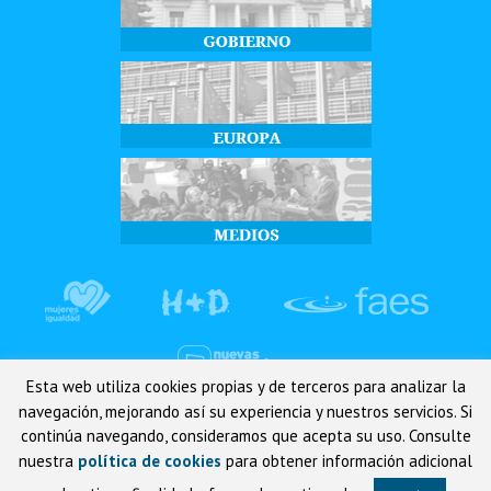
Esta web utiliza cookies propias y de terceros para analizar la
navegación, mejorando así su experiencia y nuestros servicios. Si
continúa navegando, consideramos que acepta su uso. Consulte
© Partido Popular de Osuna - C/Carrera 53 2º derecha 41640, Osuna
nuestra
política de cookies
para obtener información adicional
(Sevilla), Teléfono 955 821 072.
El uso de este sitio implica la aceptación del
aviso legal
, la
política de