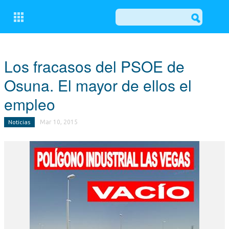
CERRAR
Los fracasos del PSOE de
Osuna. El mayor de ellos el
CONÓCENOS
empleo
COMITÉ EJECUTIVO LOCAL DEL PP DE OSUNA
Noticias
Mar 10, 2015
GRUPO MUNICIPAL POPULAR
ACTUALIDAD
NOTICIAS
EL BALCÓN
MOCIONES
ESCRITOS