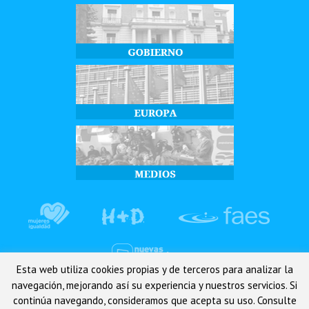
Esta web utiliza cookies propias y de terceros para analizar la
navegación, mejorando así su experiencia y nuestros servicios. Si
continúa navegando, consideramos que acepta su uso. Consulte
© Partido Popular de Osuna - C/Carrera 53 2º derecha 41640, Osuna