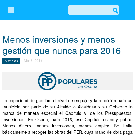
CERRAR
Menos inversiones y menos
gestión que nunca para 2016
CONÓCENOS
Noticias
Abr 6, 2016
COMITÉ EJECUTIVO LOCAL DEL PP DE OSUNA
GRUPO MUNICIPAL POPULAR
ACTUALIDAD
La capacidad de gestión, el nivel de empuje y la ambición para un
NOTICIAS
municipio por parte de su Alcalde o Alcaldesa y su Gobierno lo
EL BALCÓN
marca de manera especial el Capítulo VI de los Presupuestos,
Inversiones. En Osuna, para 2016, ese Capítulo es muy pobre.
MOCIONES
Menos dinero, menos inversiones, menos empleo. Se limita
básicamente a recoger las obras del PER, cuya mano de obra paga
ESCRITOS