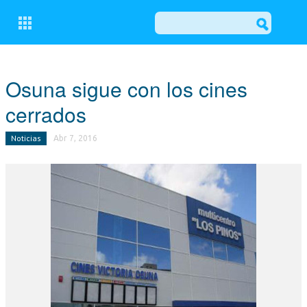
CERRAR
Osuna sigue con los cines
cerrados
CONÓCENOS
Noticias
Abr 7, 2016
COMITÉ EJECUTIVO LOCAL DEL PP DE OSUNA
GRUPO MUNICIPAL POPULAR
ACTUALIDAD
NOTICIAS
EL BALCÓN
MOCIONES
ESCRITOS