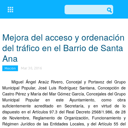
CERRAR
Mejora del acceso y ordenación
del tráfico en el Barrio de Santa
CONÓCENOS
Ana
COMITÉ EJECUTIVO LOCAL DEL PP DE OSUNA
Moción
Mar 30, 2016
GRUPO MUNICIPAL POPULAR
Miguel Ángel Araúz Rivero, Concejal y Portavoz del Grupo
ACTUALIDAD
Municipal Popular, José Luis Rodríguez Santana, Concepción de
Castro Pérez y María del Mar Gómez García, Concejales del Grupo
NOTICIAS
Municipal Popular en este Ayuntamiento, como obra
suficientemente acreditado en Secretaría, y en virtud de lo
EL BALCÓN
dispuesto en el Artículos 97.3 del Real Decreto 2568/1.986, de 28
MOCIONES
de Noviembre, Reglamento de Organización, Funcionamiento y
Régimen Jurídico de las Entidades Locales, y del Artículo 55 del
ESCRITOS